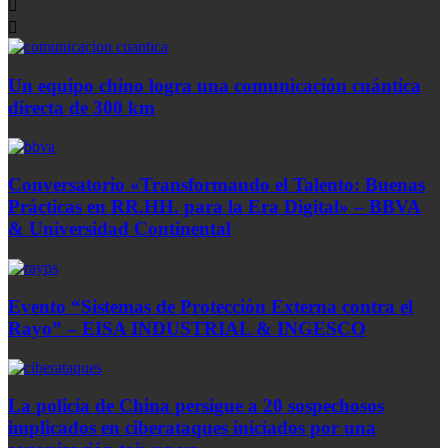
Un equipo chino logra una comunicación cuántica
directa de 300 km
Conversatorio «Transformando el Talento: Buenas
Prácticas en RR.HH. para la Era Digital» – BBVA
& Universidad Continental
Evento “Sistemas de Protección Externa contra el
Rayo” – EISA INDUSTRIAL & INGESCO
La policía de China persigue a 20 sospechosos
implicados en ciberataques iniciados por una